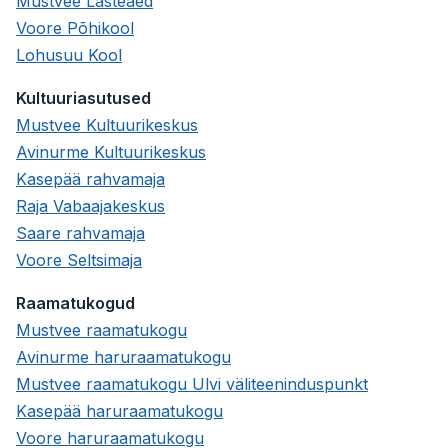
Mustvee Lasteaed
Voore Põhikool
Lohusuu Kool
Kultu
uriasutused
Mustvee Kultuurikeskus
Avinurme Kultuurikeskus
Kasepää rahvamaja
Raja Vabaajakeskus
Saare rahvamaja
Voore Seltsimaja
Raamatukogud
Mustvee raamatukogu
Avinurme haruraamatukogu
Mustvee raamatukogu Ulvi väliteeninduspunkt
Kasepää haruraamatukogu
Voore haruraamatukogu