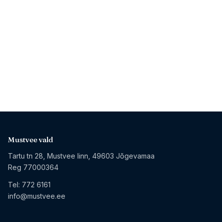
Mustvee vald
Tartu tn 28, Mustvee linn, 49603 Jõgevamaa
Reg 77000364
Tel:
772 6161
info@mustvee.ee