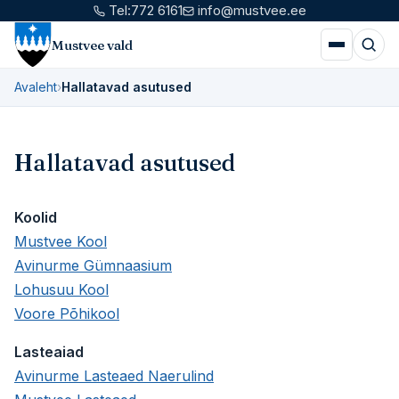
Tel:
772 6161
info@mustvee.ee
Mustvee vald
Avaleht
›
Hallatavad asutused
Hallatavad asutused
Koolid
Mustvee Kool
Avinurme Gümnaasium
Lohusuu Kool
Voore Põhikool
Lasteaiad
Avinurme Lasteaed Naerulind