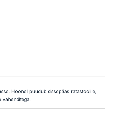
sse. Hoonel puudub sissepääs ratastoolile,
te vahenditega.