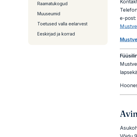
Kontakt
Raamatukogud
Telefo
Muuseumid
e-post:
Toetused valla eelarvest
Mustve
Eeskirjad ja korrad
Mustve
Füüsili
Mustvee
lapsek
Hoones 
Avi
Asukoh
Võidu 9