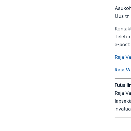
Asukoh
Uus tn 
Kontakt
Telefo
e-post
Raja V
Raja V
Füüsili
Raja Va
lapsek
invatual