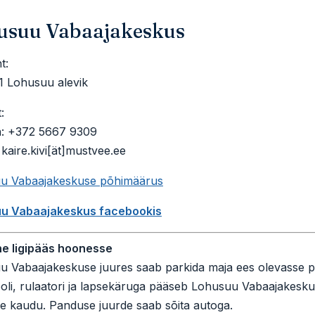
usuu Vabaajakeskus
t:
1 Lohusuu alevik
:
n: +372 5667 9309
 kaire.kivi[ät]mustvee.ee
u Vabaajakeskuse põhimäärus
u Vabaajakeskus facebookis
ne ligipääs hoonesse
u Vabaajakeskuse juures saab parkida maja ees olevasse p
oli, rulaatori ja lapsekäruga pääseb Lohusuu Vabaajakesku
e kaudu. Panduse juurde saab sõita autoga.