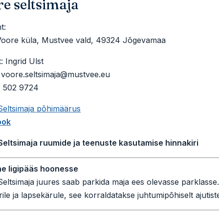
e seltsimaja
t:
 Voore küla, Mustvee vald, 49324 Jõgevamaa
: Ingrid Ulst
: voore.seltsimaja@mustvee.eu
: 502 9724
Seltsimaja põhimäärus
ook
Seltsimaja ruumide ja teenuste kasutamise hinnakiri
ne ligipääs hoonesse
eltsimaja juures saab parkida maja ees olevasse parklasse
rile ja lapsekärule, see korraldatakse juhtumipõhiselt ajutis