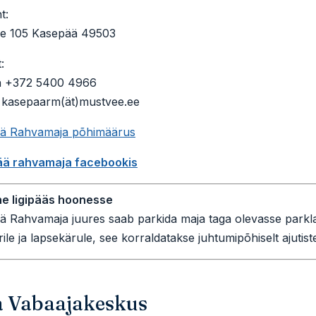
t:
e 105 Kasepää 49503
:
n +372 5400 4966
: kasepaarm(ät)mustvee.ee
ä Rahvamaja põhimäärus
ä rahvamaja facebookis
ne ligipääs hoonesse
 Rahvamaja juures saab parkida maja taga olevasse parkla
rile ja lapsekärule, see korraldatakse juhtumipõhiselt ajutis
a Vabaajakeskus