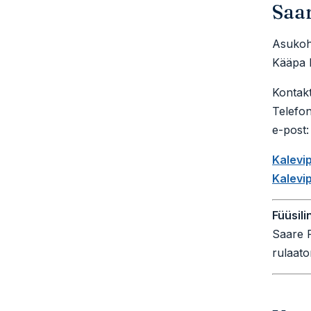
Saa
Asukoh
Kääpa 
Kontakt
Telefo
e-post:
Kalevi
K
alevi
Füüsili
Saare R
rulaato