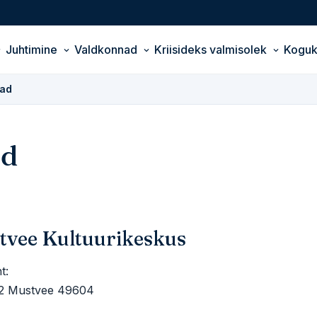
Juhtimine
Valdkonnad
Kriisideks valmisolek
Kogu
jad
ad
tvee Kultuurikeskus
t:
12 Mustvee 49604