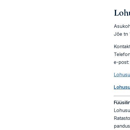
Loh
Asukoh
Jõe tn 
Kontakt
Telefo
e-post:
Lohusu
Lohusu
Füüsili
Lohusu
Ratasto
pandus