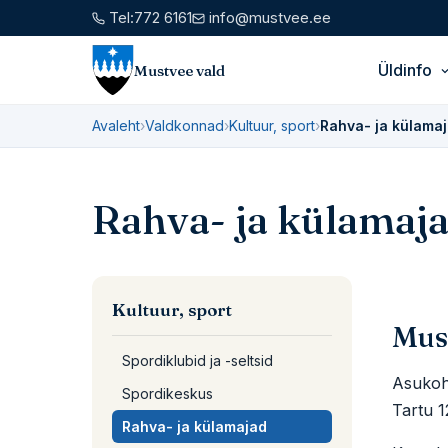
Tel:
772 6161
info@mustvee.ee
Üldinfo
Mustvee vald
Avaleht
›
Valdkonnad
›
Kultuur, sport
›
Rahva- ja külama
Rahva- ja külamaj
Kultuur, sport
Mus
Spordiklubid ja -seltsid
Asukoh
Spordikeskus
Tartu 
Rahva- ja külamajad