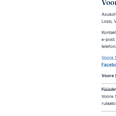
Voor
Asukoh
Lossi,
Kontakt
e-post
telefon
Voore 
Faceb
Voore 
Füüsili
Voore S
rulaato