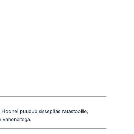
. Hoonel puudub sissepääs ratastoolile,
te vahenditega.