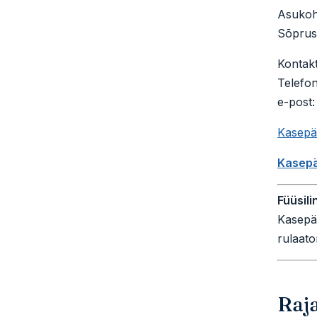
Asukoh
Sõprus
Kontakt
Telefo
e-post
Kasepä
Kasepä
Füüsili
Kasepää
rulaato
Raj