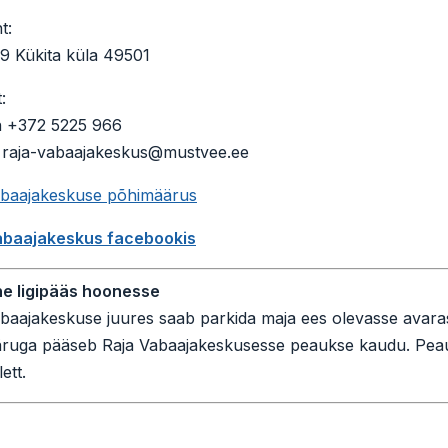
t:
9 Kükita küla 49501
:
n +372 5225 966
: raja-vabaajakeskus@mustvee.ee
abaajakeskuse põhimäärus
abaajakeskus facebookis
ne ligipääs hoonesse
baajakeskuse juures saab parkida maja ees olevasse avarass
äruga pääseb Raja Vabaajakeskusesse peaukse kaudu. Peau
ett.