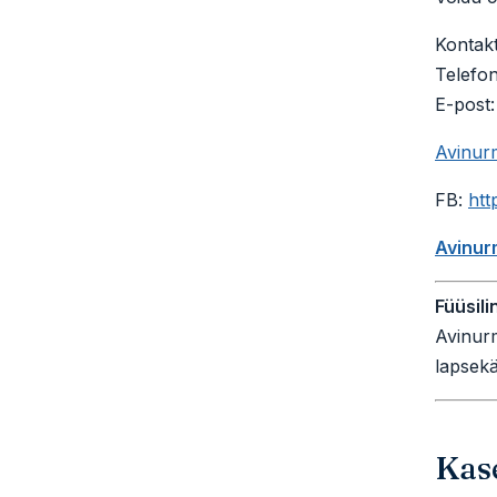
Kontakt
Telefo
E-post
Avinur
FB:
htt
Avinur
Füüsili
Avinurm
lapsek
Kas