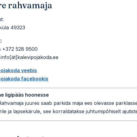
re rahvamaja
t:
küla 49323
:
n +372 528 9500
 info[ät]kalevipojakoda.ee
pojakoda veebis
pojakoda facebookis
ne ligipääs hoonesse
ahvamaja juures saab parkida maja ees olevasse parklasse
rile ja lapsekärule, see korraldatakse juhtumipõhiselt ajutis