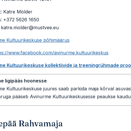
: Katre Mölder
n: +372 5626 1650
: katre.molder@mustvee.eu
me Kultuurikeskuse põhimäärus
ps://www.facebook.com/avinurme.kultuurikeskus
me Kultuurikeskuse kollektiivide ja treeningrühmade proo
ne ligipääs hoonesse
e Kultuurikeskuse juures saab parkida maja kõrval asuvasse
äruga pääseb Avinurme Kultuurikeskusesse peaukse kaudu. 
epää Rahvamaja