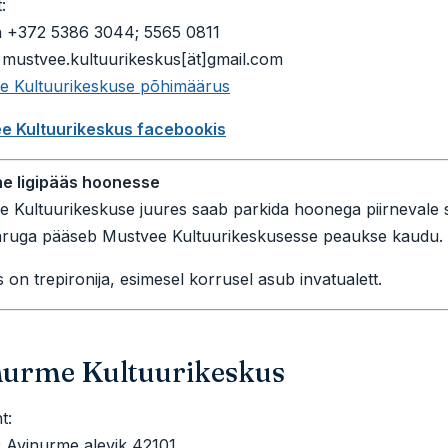
:
n +372 5386 3044; 5565 0811
 mustvee.kultuurikeskus[ät]gmail.com
e Kultuurikeskuse põhimäärus
e Kultuurikeskus facebookis
ne ligipääs hoonesse
 Kultuurikeskuse juures saab parkida hoonega piirnevale sillu
äruga pääseb Mustvee Kultuurikeskusesse peaukse kaudu. P
on trepironija, esimesel korrusel asub invatualett.
nurme Kultuurikeskus
t:
 Avinurme alevik 42101