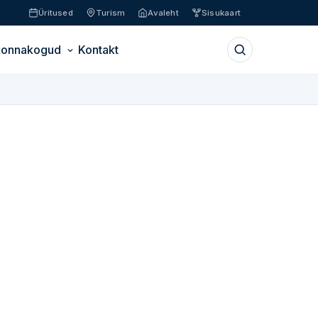
Üritused
Turism
Avaleht
Sisukaart
konnakogud
Kontakt