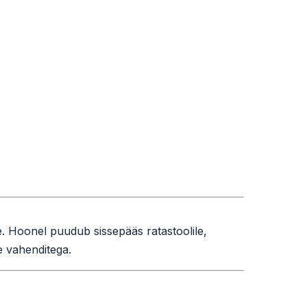
. Hoonel puudub sissepääs ratastoolile,
te vahenditega.