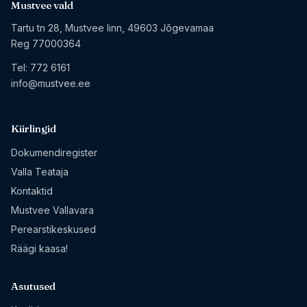
Mustvee vald
Tartu tn 28, Mustvee linn, 49603 Jõgevamaa
Reg 77000364
Tel:
772 6161
info@mustvee.ee
Kiirlingid
Dokumendiregister
Valla Teataja
Kontaktid
Mustvee Vallavara
Perearstikeskused
Räägi kaasa!
Asutused