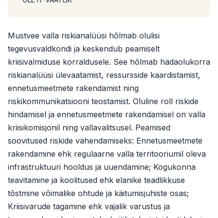
Mustvee valla riskianalüüsi hõlmab olulisi
tegevusvaldkondi ja keskendub peamiselt
kriisivalmiduse korraldusele. See hõlmab hädaolukorra
riskianalüüsi ülevaatamist, ressursside kaardistamist,
ennetusmeetmete rakendamist ning
riskikommunikatsiooni teostamist. Oluline roll riskide
hindamisel ja ennetusmeetmete rakendamisel on valla
kriisikomisjonil ning vallavalitsusel. Peamised
soovitused riskide vähendamiseks: Ennetusmeetmete
rakendamine ehk regulaarne valla territooriumil oleva
infrastruktuuri hooldus ja uuendamine; Kogukonna
teavitamine ja koolitused ehk elanike teadlikkuse
tõstmine võimalike ohtude ja käitumisjuhiste osas;
Kriisivarude tagamine ehk vajalik varustus ja