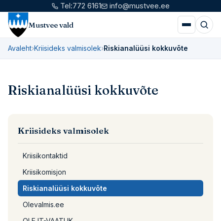
Tel:
772 6161
info@mustvee.ee
Mustvee vald
Avaleht
›
Kriisideks valmisolek
›
Riskianalüüsi kokkuvõte
Riskianalüüsi kokkuvõte
Kriisideks valmisolek
Kriisikontaktid
Kriisikomisjon
Riskianalüüsi kokkuvõte
Olevalmis.ee
OLE IT-VAATLIK