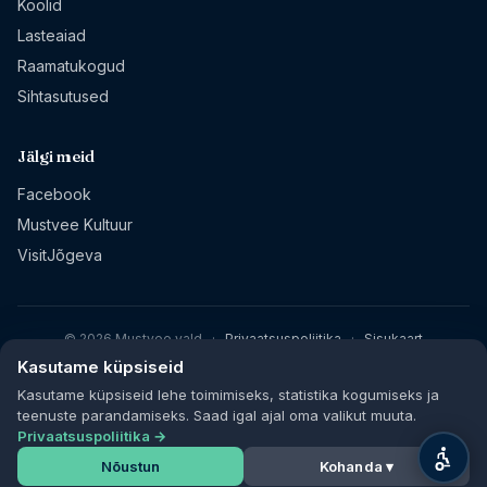
Koolid
Lasteaiad
Raamatukogud
Sihtasutused
Jälgi meid
Facebook
Mustvee Kultuur
VisitJõgeva
© 2026 Mustvee vald
·
Privaatsuspoliitika
·
Sisukaart
Kasutame küpsiseid
Kasutame küpsiseid lehe toimimiseks, statistika kogumiseks ja
teenuste parandamiseks. Saad igal ajal oma valikut muuta.
Privaatsuspoliitika →
Nõustun
Kohanda ▾