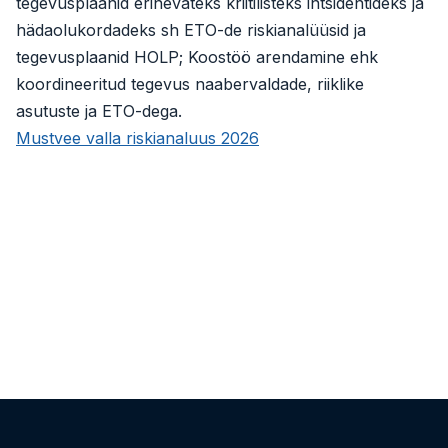
tegevusplaanid erinevateks kriitilisteks intsidentideks ja
hädaolukordadeks sh ETO-de riskianalüüsid ja
tegevusplaanid HOLP; Koostöö arendamine ehk
koordineeritud tegevus naabervaldade, riiklike
asutuste ja ETO-dega.
Mustvee valla riskianaluus 2026