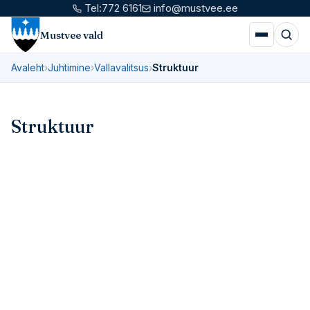
Tel:
772 6161
info@mustvee.ee
Mustvee vald
Avaleht
›
Juhtimine
›
Vallavalitsus
›
Struktuur
Struktuur