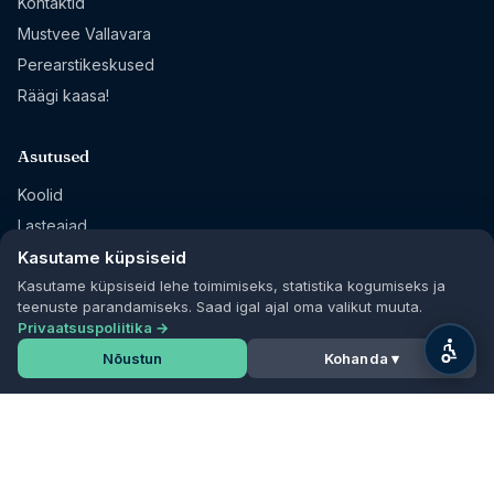
Kontaktid
Mustvee Vallavara
Perearstikeskused
Räägi kaasa!
Asutused
Koolid
Lasteaiad
Raamatukogud
Kasutame küpsiseid
Kasutame küpsiseid lehe toimimiseks, statistika kogumiseks ja
Sihtasutused
teenuste parandamiseks. Saad igal ajal oma valikut muuta.
Privaatsuspoliitika →
Jälgi meid
Nõustun
Kohanda ▾
Facebook
Mustvee Kultuur
VisitJõgeva