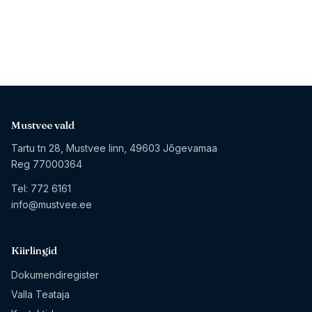
Mustvee vald
Tartu tn 28, Mustvee linn, 49603 Jõgevamaa
Reg 77000364
Tel:
772 6161
info@mustvee.ee
Kiirlingid
Dokumendiregister
Valla Teataja