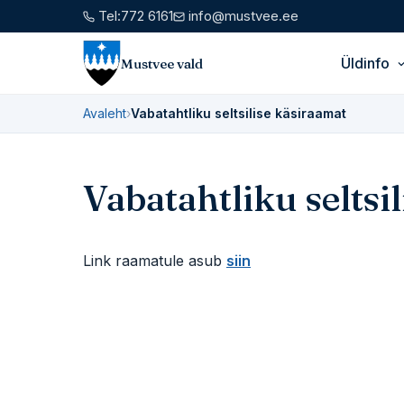
Tel:
772 6161
info@mustvee.ee
Üldinfo
Mustvee vald
Avaleht
›
Vabatahtliku seltsilise käsiraamat
Vabatahtliku seltsi
Link raamatule asub
siin