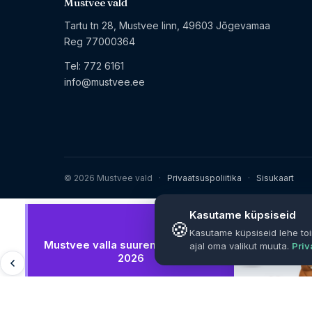
Mustvee vald
Tartu tn 28, Mustvee linn, 49603 Jõgevamaa
Reg 77000364
Tel:
772 6161
info@mustvee.ee
© 2026 Mustvee vald
·
Privaatsuspoliitika
·
Sisukaart
Kasutame küpsiseid
🍪
Kasutame küpsiseid lehe toi
Mustvee valla suuremad üritused
ajal oma valikut muuta.
Priv
2026