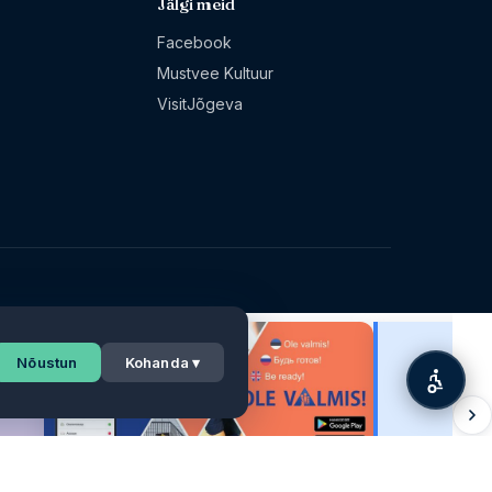
Jälgi meid
Facebook
Mustvee Kultuur
VisitJõgeva
Nõustun
Kohanda ▾
V