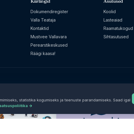
Kiirlingid
Asutused
Dokumendiregister
Koolid
Valla Teataja
Lasteaiad
Kontaktid
Raamatukogud
Mustvee Vallavara
Sihtasutused
Perearstikeskused
Räägi kaasa!
mimiseks, statistika kogumiseks ja teenuste parandamiseks. Saad igal
aatsuspoliitika →