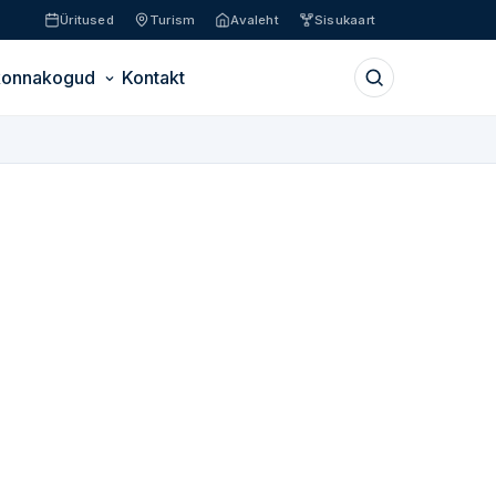
Üritused
Turism
Avaleht
Sisukaart
konnakogud
Kontakt