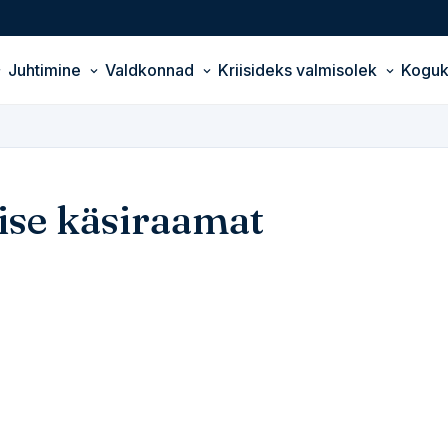
Juhtimine
Valdkonnad
Kriisideks valmisolek
Kogu
lise käsiraamat