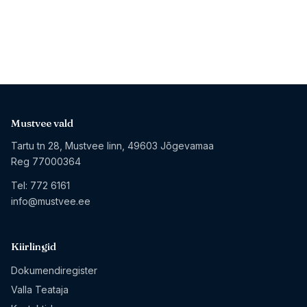
Mustvee vald
Tartu tn 28, Mustvee linn, 49603 Jõgevamaa
Reg 77000364
Tel:
772 6161
info@mustvee.ee
Kiirlingid
Dokumendiregister
Valla Teataja