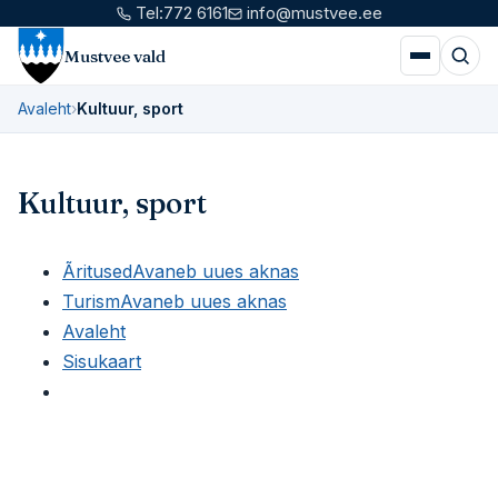
Tel:
772 6161
info@mustvee.ee
Mustvee vald
Avaleht
›
Kultuur, sport
Kultuur, sport
Ãritused
Avaneb uues aknas
Turism
Avaneb uues aknas
Avaleht
Sisukaart