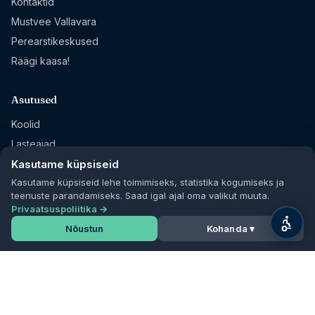
Kontaktid
Mustvee Vallavara
Perearstikeskused
Räägi kaasa!
Asutused
Koolid
Lasteaiad
Raamatukogud
Kasutame küpsiseid
Kasutame küpsiseid lehe toimimiseks, statistika kogumiseks ja
Sihtasutused
teenuste parandamiseks. Saad igal ajal oma valikut muuta.
Privaatsuspoliitika →
Jälgi meid
Nõustun
Kohanda ▾
Facebook
Mustvee Kultuur
VisitJõgeva