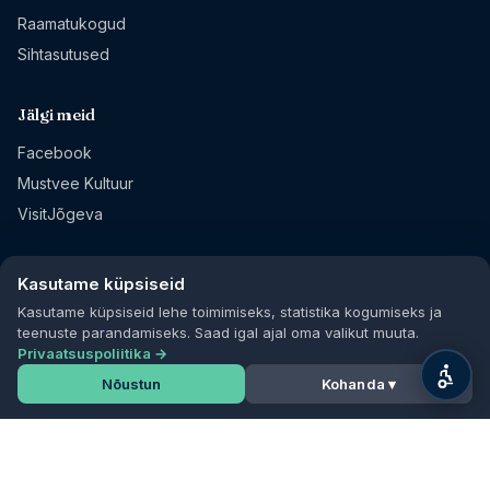
Raamatukogud
Sihtasutused
Jälgi meid
Facebook
Mustvee Kultuur
VisitJõgeva
Kasutame küpsiseid
© 2026 Mustvee vald
·
Privaatsuspoliitika
·
Sisukaart
Kasutame küpsiseid lehe toimimiseks, statistika kogumiseks ja
teenuste parandamiseks. Saad igal ajal oma valikut muuta.
Privaatsuspoliitika →
Nõustun
Kohanda ▾
Mustvee valla suuremad
üritused 2026