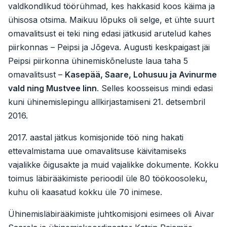
valdkondlikud töörühmad, kes hakkasid koos käima ja
ühisosa otsima. Maikuu lõpuks oli selge, et ühte suurt
omavalitsust ei teki ning edasi jätkusid arutelud kahes
piirkonnas – Peipsi ja Jõgeva. Augusti keskpaigast jäi
Peipsi piirkonna ühinemiskõneluste laua taha 5
omavalitsust –
Kasepää, Saare, Lohusuu ja Avinurme
vald ning Mustvee linn
. Selles koosseisus mindi edasi
kuni ühinemislepingu allkirjastamiseni 21. detsembril
2016.
2017. aastal jätkus komisjonide töö ning hakati
ettevalmistama uue omavalitsuse käivitamiseks
vajalikke õigusakte ja muid vajalikke dokumente. Kokku
toimus läbirääkimiste perioodil üle 80 töökoosoleku,
kuhu oli kaasatud kokku üle 70 inimese.
Ühinemisläbirääkimiste juhtkomisjoni esimees oli Aivar