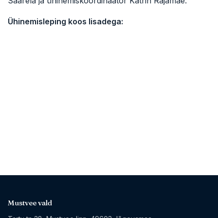
Saarela ja ühinemiskoordinaator Katrin Rajamäe.
Ühinemisleping koos lisadega:
Mustvee vald