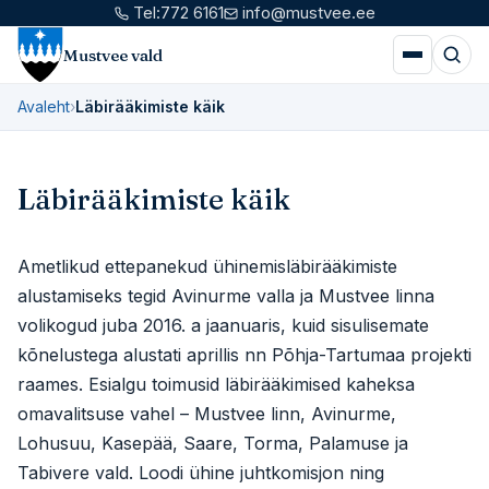
Tel:
772 6161
info@mustvee.ee
Mustvee vald
Avaleht
›
Läbirääkimiste käik
Läbirääkimiste käik
Ametlikud ettepanekud ühinemisläbirääkimiste
alustamiseks tegid Avinurme valla ja Mustvee linna
volikogud juba 2016. a jaanuaris, kuid sisulisemate
kõnelustega alustati aprillis nn Põhja-Tartumaa projekti
raames. Esialgu toimusid läbirääkimised kaheksa
omavalitsuse vahel – Mustvee linn, Avinurme,
Lohusuu, Kasepää, Saare, Torma, Palamuse ja
Tabivere vald. Loodi ühine juhtkomisjon ning