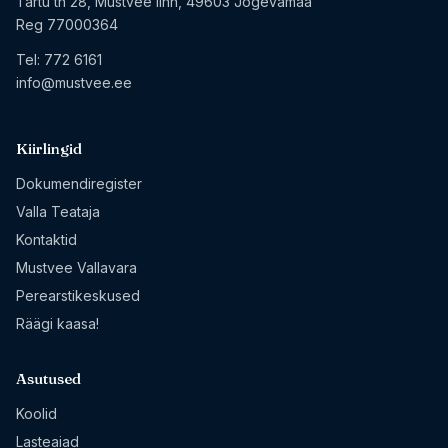
Tartu tn 28, Mustvee linn, 49603 Jõgevamaa
Reg 77000364
Tel:
772 6161
info@mustvee.ee
Kiirlingid
Dokumendiregister
Valla Teataja
Kontaktid
Mustvee Vallavara
Perearstikeskused
Räägi kaasa!
Asutused
Koolid
Lasteaiad