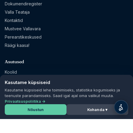
Dokumendiregister
Valla Teataja
Kontaktid
Mustvee Vallavara
Perearstikeskused
Räägi kaasa!
Asutused
Koolid
Lasteaiad
Kasutame küpsiseid
Raamatukogud
Kasutame küpsiseid lehe toimimiseks, statistika kogumiseks ja
teenuste parandamiseks. Saad igal ajal oma valikut muuta.
Sihtasutused
Privaatsuspoliitika →
Nõustun
Kohanda ▾
Jälgi meid
Facebook
Mustvee Kultuur