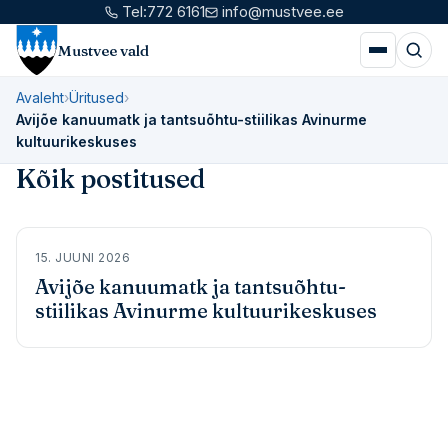
Tel:
772 6161
info@mustvee.ee
Mustvee vald
Avaleht
›
Üritused
›
Avijõe kanuumatk ja tantsuõhtu-stiilikas Avinurme
kultuurikeskuses
Kõik postitused
15. JUUNI 2026
Avijõe kanuumatk ja tantsuõhtu-
stiilikas Avinurme kultuurikeskuses