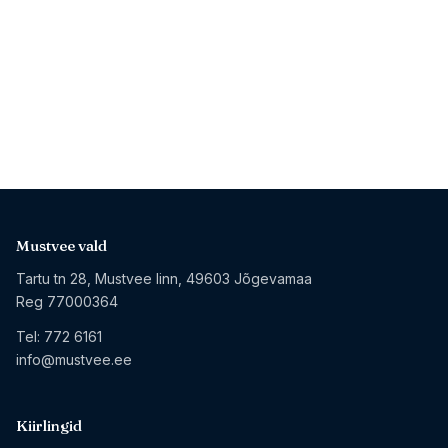
Mustvee vald
Tartu tn 28, Mustvee linn, 49603 Jõgevamaa
Reg 77000364
Tel:
772 6161
info@mustvee.ee
Kiirlingid